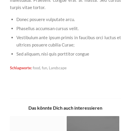
malesuada. Praesent congue erat at massa. Sed cursus
turpis vitae tortor.
Donec posuere vulputate arcu.
Phasellus accumsan cursus velit.
Vestibulum ante ipsum primis in faucibus orci luctus et
ultrices posuere cubilia Curae;
Sed aliquam, nisi quis porttitor congue
Schlagworte:
food
,
fun
,
Landscape
Das könnte Dich auch interessieren